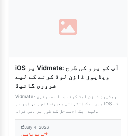
iOS پر Vidmate: آپ کو پرو کی طرح
ویڈیوز ڈاؤن لوڈ کرنے کے لیے
ضروری گائیڈ
Vidmate- ویڈیوز ڈاؤن لوڈ کرنے والے صارفین
میں ایک انتہائی معروف نام ہے، اور یہ IOS کے
لیے ایک اچھے حل کے طور پر بھی فراہ...
July 4, 2026
مزید پڑھیں