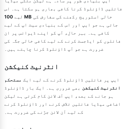
ایپ بنیادی طور پر سادہ ہے لیکن ملٹی میڈیا
فائلیں ڈاؤنلوڈ کرنا کافی بھاری ہو سکتا ہے۔ اس
خالی اسٹوریج رکھنے کی سفارش کی
100 MB
لیے
جاتی ہے جو ایپ اور اس کے بنیادی سیٹ اپ کے لیے
کافی ہے۔ بہر حال، آپ کو اپنے ڈیوائس پر ان
فائلوں کو ایڈجسٹ کرنے کے لیے کافی خالی جگہ کی
ضرورت ہے جو آپ ڈاؤنلوڈ کرنا چاہتے ہیں۔
انٹرنیٹ کنیکشن
ایپ پر فائلیں ڈاؤنلوڈ کرنے کے لیے ایک
مستحکم
انٹرنیٹ کنیکشن
بھی ضروری ہے۔ ایک بار ڈاؤنلوڈ
ہو جانے کے بعد، ایپ آف لائن کام کرتی ہے لیکن
اضافی میڈیا فائلیں تلاش کرنے اور ڈاؤنلوڈ کرنے
کے لیے آن لائن جڑنے کی ضرورت ہے۔