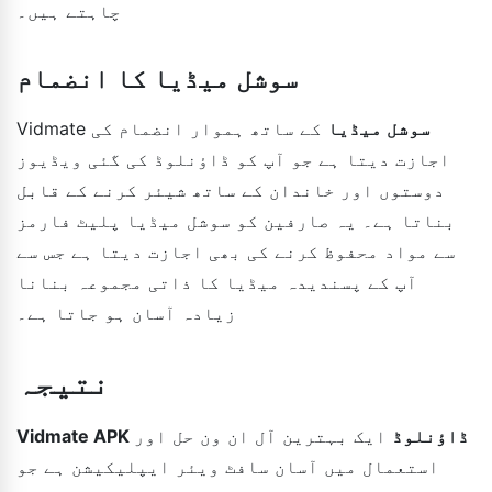
چاہتے ہیں۔
سوشل میڈیا کا انضمام
سوشل میڈیا
کے ساتھ ہموار انضمام کی
Vidmate
اجازت دیتا ہے جو آپ کو ڈاؤنلوڈ کی گئی ویڈیوز
دوستوں اور خاندان کے ساتھ شیئر کرنے کے قابل
بناتا ہے۔ یہ صارفین کو سوشل میڈیا پلیٹ فارمز
سے مواد محفوظ کرنے کی بھی اجازت دیتا ہے جس سے
آپ کے پسندیدہ میڈیا کا ذاتی مجموعہ بنانا
زیادہ آسان ہو جاتا ہے۔
نتیجہ
Vidmate APK ڈاؤنلوڈ
ایک بہترین آل ان ون حل اور
استعمال میں آسان سافٹ ویئر ایپلیکیشن ہے جو