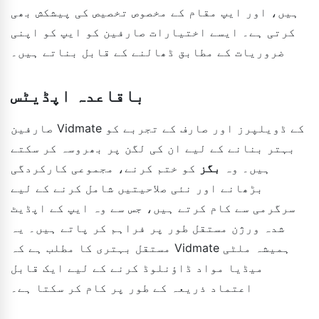
ہیں، اور ایپ مقام کے مخصوص تخصیص کی پیشکش بھی
کرتی ہے۔ ایسے اختیارات صارفین کو ایپ کو اپنی
ضروریات کے مطابق ڈھالنے کے قابل بناتے ہیں۔
باقاعدہ اپڈیٹس
صارفین Vidmate کے ڈویلپرز اور صارف کے تجربے کو
بہتر بنانے کے لیے ان کی لگن پر بھروسہ کر سکتے
ہیں۔ وہ
بگز
کو ختم کرنے، مجموعی کارکردگی
بڑھانے اور نئی صلاحیتیں شامل کرنے کے لیے
سرگرمی سے کام کرتے ہیں، جس سے وہ ایپ کے اپڈیٹ
شدہ ورژن مستقل طور پر فراہم کر پاتے ہیں۔ یہ
مستقل بہتری کا مطلب ہے کہ Vidmate ہمیشہ ملٹی
میڈیا مواد ڈاؤنلوڈ کرنے کے لیے ایک قابل
اعتماد ذریعہ کے طور پر کام کر سکتا ہے۔