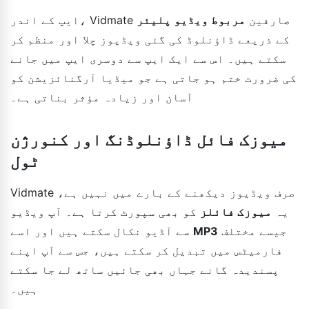
ایپ کے اندر، Vidmate صارفین
مربوط ویڈیو پلیئر
کے ذریعے ڈاؤنلوڈ کی گئی ویڈیوز چلا اور منظم کر
سکتے ہیں۔ اس سے ایک ایپ سے دوسری ایپ میں جانے
کی ضرورت ختم ہو جاتی ہے جو میڈیا آرگنائزیشن کو
آسان اور زیادہ مؤثر بناتی ہے۔
میوزک فائل ڈاؤنلوڈنگ اور کنورژن
ٹول
Vidmate صرف ویڈیوز دیکھنے کے بارے میں نہیں ہے،
یہ
میوزک فائلز
کو بھی سپورٹ کرتا ہے۔ آپ ویڈیو
جیسے مختلف
MP3
سے آڈیو نکال سکتے ہیں اور اسے
فارمیٹس میں تبدیل کر سکتے ہیں، جس سے آپ اپنے
پسندیدہ گانے جہاں بھی جائیں ساتھ لے جا سکتے
ہیں۔