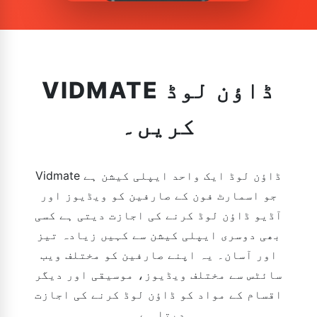
VIDMATE ڈاؤن لوڈ
کریں۔
Vidmate ڈاؤن لوڈ ایک واحد ایپلی کیشن ہے
جو اسمارٹ فون کے صارفین کو ویڈیوز اور
آڈیو ڈاؤن لوڈ کرنے کی اجازت دیتی ہے کسی
بھی دوسری ایپلی کیشن سے کہیں زیادہ تیز
اور آسان۔ یہ اپنے صارفین کو مختلف ویب
سائٹس سے مختلف ویڈیوز، موسیقی اور دیگر
اقسام کے مواد کو ڈاؤن لوڈ کرنے کی اجازت
دیتا ہے۔