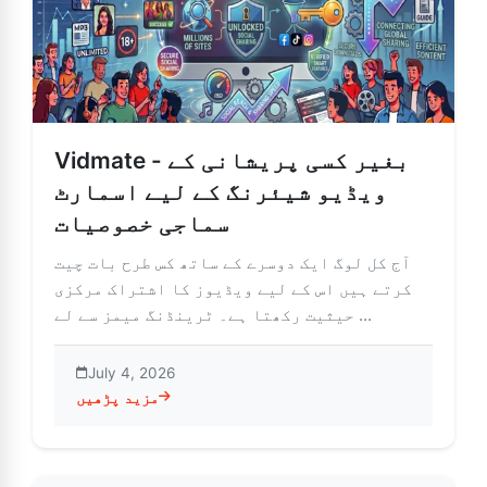
Vidmate - بغیر کسی پریشانی کے
ویڈیو شیئرنگ کے لیے اسمارٹ
سماجی خصوصیات
آج کل لوگ ایک دوسرے کے ساتھ کس طرح بات چیت
کرتے ہیں اس کے لیے ویڈیوز کا اشتراک مرکزی
حیثیت رکھتا ہے۔ ٹرینڈنگ میمز سے لے ...
July 4, 2026
مزید پڑھیں
ی کے ویڈیو شیئرنگ کے لیے اسمارٹ سماجی خصوصیات