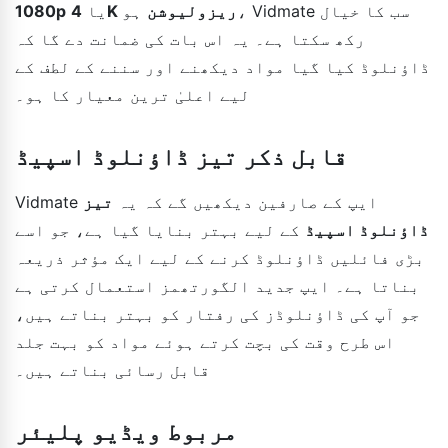
4K ریزولیوشن
ہو، Vidmate سب کا خیال
یا
1080p
رکھ سکتا ہے۔ یہ اس بات کی ضمانت دے گا کہ
ڈاؤنلوڈ کیا گیا مواد دیکھنے اور سننے کے لطف کے
لیے اعلیٰ ترین معیار کا ہو۔
قابل ذکر تیز ڈاؤنلوڈ اسپیڈ
Vidmate ایپ کے صارفین دیکھیں گے کہ یہ
تیز
ڈاؤنلوڈ اسپیڈ
کے لیے بہتر بنایا گیا ہے، جو اسے
بڑی فائلیں ڈاؤنلوڈ کرنے کے لیے ایک مؤثر ذریعہ
بناتا ہے۔ ایپ جدید الگورتھمز استعمال کرتی ہے
جو آپ کی ڈاؤنلوڈز کی رفتار کو بہتر بناتے ہیں،
اس طرح وقت کی بچت کرتے ہوئے مواد کو بہت جلد
قابل رسائی بناتے ہیں۔
مربوط ویڈیو پلیئر