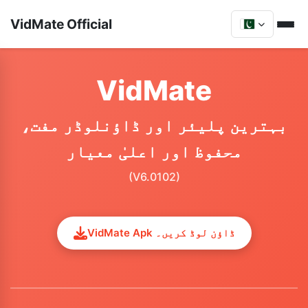
VidMate Official
VidMate
بہترین پلیئر اور ڈاؤنلوڈر مفت،
محفوظ اور اعلیٰ معیار
(V6.0102)
VidMate Apk ڈاؤن لوڈ کریں۔