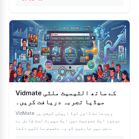
طرح ویڈیوز ڈاؤن لوڈ کرنے کے لیے ضروری گائیڈ
Vidmate کے ساتھ الٹیمیٹ ملٹی
میڈیا تجربہ دریافت کریں۔
VidMate ویب سائٹ ڈاؤن لوڈ ایپلی کیشن پر
موجود ایک خصوصیت میں ایک سپورٹ لسٹ شامل ہے
جس میں صارفین کو وہ مخصوص سائٹیں دکھا...