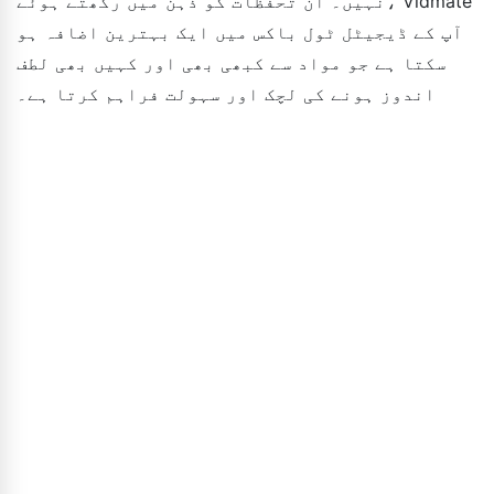
نہیں۔ ان تحفظات کو ذہن میں رکھتے ہوئے، Vidmate
آپ کے ڈیجیٹل ٹول باکس میں ایک بہترین اضافہ ہو
سکتا ہے جو مواد سے کبھی بھی اور کہیں بھی لطف
اندوز ہونے کی لچک اور سہولت فراہم کرتا ہے۔