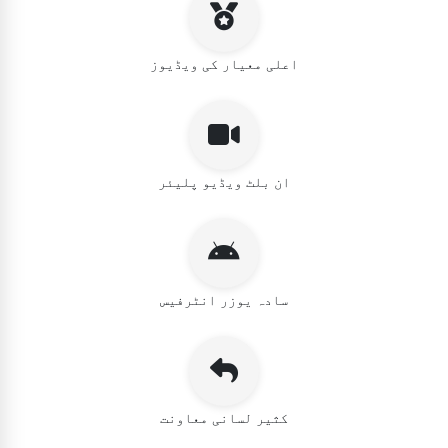
اعلی معیار کی ویڈیوز
ان بلٹ ویڈیو پلیئر
سادہ یوزر انٹرفیس
کثیر لسانی معاونت