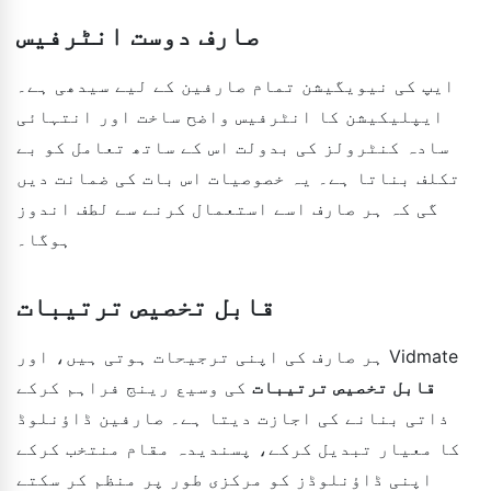
صارف دوست انٹرفیس
ایپ کی نیویگیشن تمام صارفین کے لیے سیدھی ہے۔
ایپلیکیشن کا انٹرفیس واضح ساخت اور انتہائی
سادہ کنٹرولز کی بدولت اس کے ساتھ تعامل کو بے
تکلف بناتا ہے۔ یہ خصوصیات اس بات کی ضمانت دیں
گی کہ ہر صارف اسے استعمال کرنے سے لطف اندوز
ہوگا۔
قابل تخصیص ترتیبات
ہر صارف کی اپنی ترجیحات ہوتی ہیں، اور Vidmate
قابل تخصیص ترتیبات
کی وسیع رینج فراہم کرکے
ذاتی بنانے کی اجازت دیتا ہے۔ صارفین ڈاؤنلوڈ
کا معیار تبدیل کرکے، پسندیدہ مقام منتخب کرکے
اپنی ڈاؤنلوڈز کو مرکزی طور پر منظم کر سکتے