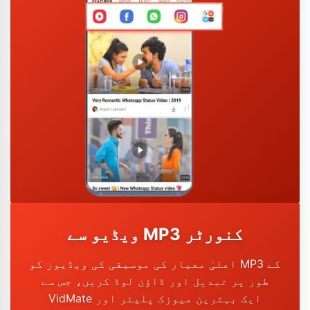
ویڈیو سے MP3 کنورٹر
اعلیٰ معیار کی موسیقی کی ویڈیوز کو MP3 کے
طور پر تبدیل اور ڈاؤن لوڈ کریں، جس سے
VidMate ایک بہترین میوزک پلیئر اور