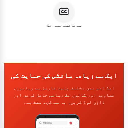
سب ٹائٹلز سپورٹڈ
ایک سے زیادہ سائٹس کی حمایت کی
ایک ایپ میں مختلف پلیٹ فارمز سے ویڈیوز،
تصاویر اور گانوں تک رسائی حاصل کریں اور
ڈاؤن لوڈ کریں، یہ سب کچھ مفت ہے۔