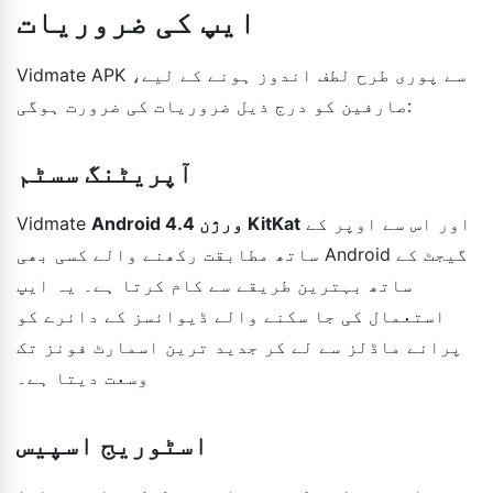
ایپ کی ضروریات
Vidmate APK سے پوری طرح لطف اندوز ہونے کے لیے،
صارفین کو درج ذیل ضروریات کی ضرورت ہوگی:
آپریٹنگ سسٹم
اور اس سے اوپر کے
Android ورژن 4.4 KitKat
Vidmate
ساتھ مطابقت رکھنے والے کسی بھی Android گیجٹ کے
ساتھ بہترین طریقے سے کام کرتا ہے۔ یہ ایپ
استعمال کی جا سکنے والے ڈیوائسز کے دائرے کو
پرانے ماڈلز سے لے کر جدید ترین اسمارٹ فونز تک
وسعت دیتا ہے۔
اسٹوریج اسپیس