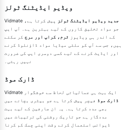
ویڈیو ایڈیٹنگ ٹولز
جدید ویڈیو ایڈیٹنگ ٹولز
پیش کرتا ہے،
Vidmate
جو مواد تخلیق کاروں کے لیے بہترین ہے۔ آپ ایپ
کے اندر ہی ویڈیوز
ٹرم، کراپ اور مرج
کر سکتے
ہیں، جس سے آپ کو ملٹی میڈیا مواد ڈاؤنلوڈ کرنے
اور ایڈیٹ کرنے کے لیے کسی دوسری ایپ کی ضرورت
نہیں رہتی۔
ڈارک موڈ
Vidmate ایک بہت ہی جمالیاتی لحاظ سے خوشگوار
ڈارک موڈ
فیچر پیش کرتا ہے جو بیٹری بچانے میں
بھی مدد کرتا ہے۔ یہ ان صارفین کے لیے بہت
مددگار ہے جو تاریک روشنی کی ترتیبات میں
ڈیوائس استعمال کرتے وقت اپنی چمک کم کرنا