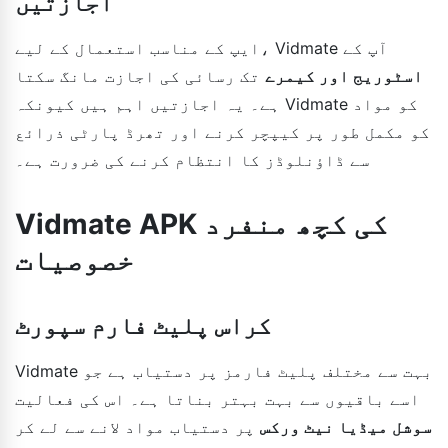
اجازتیں
ایپ کے مناسب استعمال کے لیے، Vidmate آپ کے
اسٹوریج اور کیمرے
تک رسائی کی اجازت مانگ سکتا
ہے۔ یہ اجازتیں اہم ہیں کیونکہ Vidmate کو مواد
کو مکمل طور پر کیپچر کرنے اور تھرڈ پارٹی ذرائع
سے ڈاؤنلوڈز کا انتظام کرنے کی ضرورت ہے۔
Vidmate APK کی کچھ منفرد
خصوصیات
کراس پلیٹ فارم سپورٹ
Vidmate بہت سے مختلف پلیٹ فارمز پر دستیاب ہے جو
اسے باقیوں سے بہت بہتر بناتا ہے۔ اس کی فعالیت
سوشل میڈیا نیٹ ورکس
پر دستیاب مواد لانے سے لے کر