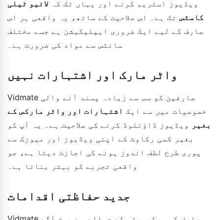
ویڈیوز اسٹریم کرنے اور یہاں تک کہ
لائیو ٹیلی
کاسٹس
تک ہے۔ اس صلاحیت کے ساتھ، یہ واقعی ہر اس
صارف کے لیے ایک ضروری ایپلیکیشن ہے جسے مختلف
سائٹس سے مواد کی ضرورت ہے۔
واٹر مارک اور اشتہارات نہیں
Vidmate صارفین کو سب سے زیادہ پسند آنے والی
خصوصیات میں سے ایک
اشتہارات اور واٹر مارکس کے
بغیر
ویڈیوز ڈاؤنلوڈ کرنے کی صلاحیت ہے۔ یہ آپ کو
بغیر کسی رکاوٹ کے اپنی ویڈیوز اور میوزک سے
پوری طرح لطف اندوز ہونے کی اجازت دیتا ہے، جو
واقعی تجربے کو بہتر بناتا ہے۔
جدید حفاظتی اقدامات
Vidmate صارف کی سیکیورٹی کے حوالے سے بہت آگے