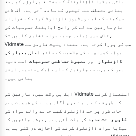
ملٹی میڈیا ڈاؤنلوڈنگ کے مختلف پہلوؤں کو ہدف
بناتی مختلف فعالیتوں کے ساتھ آتی ہے۔ آف لائن
دیکھنے کے لیے ویڈیوز ڈاؤنلوڈ کرنے کے خواہاں
عام صارفین سے لے کر واضح ایڈیٹنگ خصوصیات کی
تلاش میں زیادہ جدید مواد تخلیق کاروں تک،
Vidmate سب کو پورا کرتا ہے۔ متعدد پلیٹ فارمز سے
مواد کھینچنے کی صلاحیت کے ساتھ
اعلیٰ معیار کی
ڈاؤنلوڈز
اور
مضبوط حفاظتی خصوصیات
اسے دنیا
بھر کے بہت سے صارفین کے لیے ایک پسندیدہ آپشن
بناتی ہیں۔
ایک ہی وقت میں، صارفین کو Vidmate استعمال کرنے
کے طریقے کے بارے میں آگاہ رہنے کی ضرورت ہے،
خاص طور پر جب ڈاؤنلوڈ کیے جانے والے مواد کی
کاپی رائٹ حدود
کی بات آتی ہے۔ ہمیشہ جانچیں کہ
میڈیا مواد ڈاؤنلوڈ کرنے کی اجازت دی گئی ہے یا