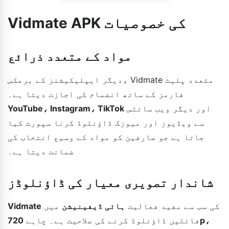
Vidmate APK کی خصوصیات
مواد کے متعدد ذرائع
دیگر ایپلیکیشنز کے برعکس، Vidmate متعدد پلیٹ
فارمز کے ساتھ انضمام کی اجازت دیتا ہے۔
اور دیگر ویب سائٹس
YouTube، Instagram، TikTok
سے ویڈیوز اور میوزک ڈاؤنلوڈ کرنا سپورٹ کیا
جاتا ہے جو صارفین کو مواد کے وسیع انتخاب کی
ضمانت دیتا ہے۔
شاندار تصویری معیار کی ڈاؤنلوڈز
کی سب سے مفید فعالیت
ہائی ڈیفینیشن
میں
Vidmate
فائلیں ڈاؤنلوڈ کرنے کی صلاحیت ہے۔ چاہے
720p،