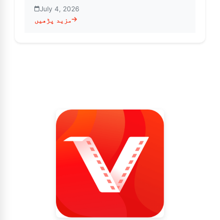
July 4, 2026
مزید پڑھیں
ab کے ساتھ الٹیمیٹ ملٹی میڈیا تجربہ دریافت کریں۔