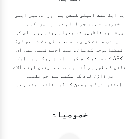
یہ ایک مفت ایپلی کیشن ہے اور اس میں ایسی
خصوصیات ہیں جو آرام دہ اور پرسکون سے
پیشہ ور ناظرین تک پھیلی ہوئی ہیں۔ اس کی
بنیادی ساخت کی وجہ سے، یہاں تک کہ جو لوگ
ٹیکنالوجی کے ساتھ بہت اچھے نہیں ہیں ان
کے ساتھ کام کرنا آسان ہوگا۔ یہ ایک APK
فائل کے طور پر آتا ہے جسے صارفین اپنے آلات
پر ڈاؤن لوڈ کر سکتے ہیں جو یقیناً
اینڈرائیڈ صارفین کے لیے فائدہ مند ہے۔
خصوصیات