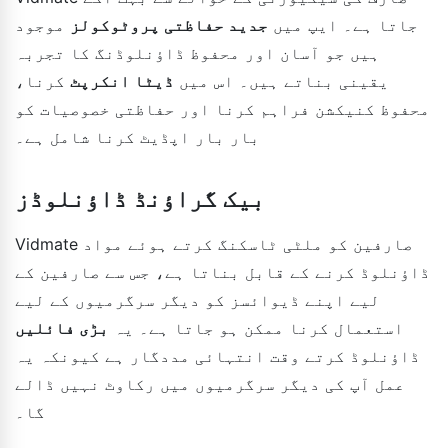
جاتا ہے۔ ایپ میں
جدید حفاظتی پروٹوکولز
موجود
ہیں جو آسان اور محفوظ ڈاؤنلوڈنگ کا تجربہ
یقینی بناتے ہیں۔ اس میں
ڈیٹا انکرپٹ
کرنا،
محفوظ کنیکشن فراہم کرنا اور حفاظتی خصوصیات کو
بار بار اپڈیٹ کرنا شامل ہے۔
بیک گراؤنڈ ڈاؤنلوڈز
Vidmate صارفین کو ملٹی ٹاسکنگ کرتے ہوئے مواد
ڈاؤنلوڈ کرنے کے قابل بناتا ہے، جس سے صارفین کے
لیے اپنے ڈیوائسز کو دیگر سرگرمیوں کے لیے
استعمال کرنا ممکن ہو جاتا ہے۔ یہ
بڑی فائلیں
ڈاؤنلوڈ کرتے وقت انتہائی مددگار ہے کیونکہ یہ
عمل آپ کی دیگر سرگرمیوں میں رکاوٹ نہیں ڈالے
گا۔