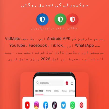
سیکیورٹی کی تصدیق ہوگئی
میکافی
دیکھو
سی ایم سیکیورٹی
VidMate ایپ ایک مفت Android APK ہے جو صارفین کو
YouTube، Facebook، TikTok، اور WhatsApp سے
موسیقی اور ویڈیوز ڈاؤن لوڈ کرنے دیتی ہے۔ اپنے
آلے کے لیے محفوظ اور اصل 2026 ورژن حاصل کریں۔