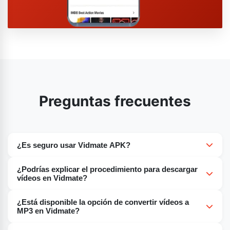
Preguntas frecuentes
¿Es seguro usar Vidmate APK?
En cuanto a la seguridad, Vidmate APK se considera
¿Podrías explicar el procedimiento para descargar
segura. Esta aplicación móvil cuenta con numerosas
vídeos en Vidmate?
funciones de seguridad que garantizan la protección de
Para descargar vídeos en Vidmate, sigue estos pasos:
tus datos y la seguridad del proceso de descarga.
¿Está disponible la opción de convertir vídeos a
Abre la aplicación en tu dispositivo móvil. Busca la
MP3 en Vidmate?
sección "Descargar" de la aplicación. Debería ser
Pulsa "Convertir" para iniciar la conversión.