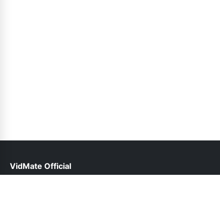
VidMate Official
help@vidmate-official.org.pk