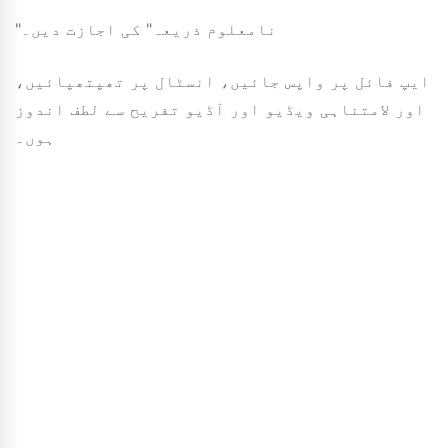
"نامعلوم ذریعہ" کی اجازت دیں۔
ایپ فائل پر واپس جائیں، انسٹال پر تھپتھپائیں،
اور لامتناہی ویڈیو اور آڈیو تفریح ​​سے لطف اندوز
ہوں۔