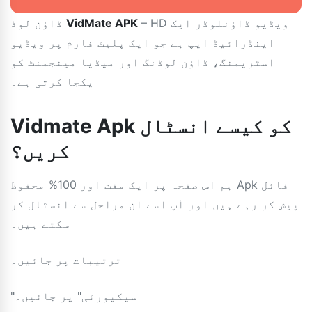
– HD ویڈیو ڈاؤنلوڈر ایک
VidMate APK
ڈاؤن لوڈ
اینڈرائیڈ ایپ ہے جو ایک پلیٹ فارم پر ویڈیو
اسٹریمنگ، ڈاؤن لوڈنگ اور میڈیا مینجمنٹ کو
یکجا کرتی ہے۔
Vidmate Apk کو کیسے انسٹال
کریں؟
ہم اس صفحہ پر ایک مفت اور 100% محفوظ Apk فائل
پیش کر رہے ہیں اور آپ اسے ان مراحل سے انسٹال کر
سکتے ہیں۔
ترتیبات پر جائیں۔
"سیکیورٹی" پر جائیں۔