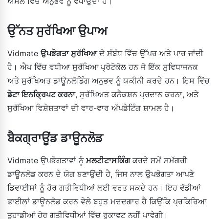
ਅਸਲ ਵਿੱਚ ਅਨੁਭਵ ਨੂੰ ਵਧਾਉਂਦਾ ਹੈ।
ਉੱਨਤ ਸੁਰੱਖਿਆ ਉਪਾਅ
Vidmate
ਉਪਭੋਗਤਾ ਸੁਰੱਖਿਆ
ਦੇ ਸੰਬੰਧ ਵਿੱਚ ਉੱਪਰ ਅਤੇ ਪਾਰ ਜਾਂਦੀ
ਹੈ। ਐਪ ਵਿੱਚ ਵਧੀਆ ਸੁਰੱਖਿਆ ਪ੍ਰੋਟੋਕੋਲ ਹਨ ਜੋ ਇੱਕ ਸੁਵਿਧਾਜਨਕ
ਅਤੇ ਸੁਰੱਖਿਅਤ ਡਾਊਨਲੋਡਿੰਗ ਅਨੁਭਵ ਨੂੰ ਯਕੀਨੀ ਕਰਦੇ ਹਨ। ਇਸ ਵਿੱਚ
ਡੇਟਾ ਇਨਕ੍ਰਿਪਟ ਕਰਨਾ
, ਸੁਰੱਖਿਅਤ ਕਨੈਕਸ਼ਨ ਪ੍ਰਦਾਨ ਕਰਨਾ, ਅਤੇ
ਸੁਰੱਖਿਆ ਵਿਸ਼ੇਸ਼ਤਾਵਾਂ ਦੀ ਵਾਰ-ਵਾਰ ਅੱਪਡੇਟਿੰਗ ਸ਼ਾਮਲ ਹੈ।
ਬੈਕਗ੍ਰਾਊਂਡ ਡਾਊਨਲੋਡ
Vidmate ਉਪਭੋਗਤਾਵਾਂ ਨੂੰ
ਮਲਟੀਟਾਸਕਿੰਗ
ਕਰਦੇ ਸਮੇਂ ਸਮੱਗਰੀ
ਡਾਊਨਲੋਡ ਕਰਨ ਦੇ ਯੋਗ ਬਣਾਉਂਦੀ ਹੈ, ਜਿਸ ਨਾਲ ਉਪਭੋਗਤਾ ਆਪਣੇ
ਡਿਵਾਈਸਾਂ ਨੂੰ ਹੋਰ ਗਤੀਵਿਧੀਆਂ ਲਈ ਵਰਤ ਸਕਦੇ ਹਨ। ਇਹ ਵੱਡੀਆਂ
ਫਾਈਲਾਂ ਡਾਊਨਲੋਡ ਕਰਨ ਵੇਲੇ ਬਹੁਤ ਮਦਦਗਾਰ ਹੈ ਕਿਉਂਕਿ ਪ੍ਰਕਿਰਿਆ
ਤੁਹਾਡੀਆਂ ਹੋਰ ਗਤੀਵਿਧੀਆਂ ਵਿੱਚ ਰੁਕਾਵਟ ਨਹੀਂ ਪਾਵੇਗੀ।