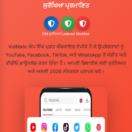
ਸੁਰੱਖਿਆ ਪ੍ਰਮਾਣਿਤ
CM ਸੁਰੱਖਿਆ
Lookout
McAfee
VidMate ਐਪ ਇੱਕ ਮੁਫ਼ਤ ਐਂਡਰਾਇਡ ਏਪੀਕੇ ਹੈ ਜੋ ਉਪਭੋਗਤਾਵਾਂ ਨੂੰ
YouTube, Facebook, TikTok, ਅਤੇ WhatsApp ਤੋਂ ਸੰਗੀਤ ਅਤੇ
ਵੀਡੀਓ ਡਾਊਨਲੋਡ ਕਰਨ ਦਿੰਦਾ ਹੈ। ਆਪਣੀ ਡਿਵਾਈਸ ਲਈ ਸੁਰੱਖਿਅਤ
ਅਤੇ ਅਸਲੀ 2026 ਸੰਸਕਰਣ ਪ੍ਰਾਪਤ ਕਰੋ।