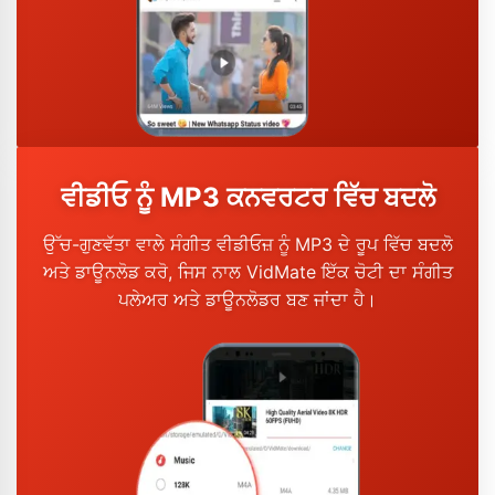
ਵੀਡੀਓ ਨੂੰ MP3 ਕਨਵਰਟਰ ਵਿੱਚ ਬਦਲੋ
ਉੱਚ-ਗੁਣਵੱਤਾ ਵਾਲੇ ਸੰਗੀਤ ਵੀਡੀਓਜ਼ ਨੂੰ MP3 ਦੇ ਰੂਪ ਵਿੱਚ ਬਦਲੋ
ਅਤੇ ਡਾਊਨਲੋਡ ਕਰੋ, ਜਿਸ ਨਾਲ VidMate ਇੱਕ ਚੋਟੀ ਦਾ ਸੰਗੀਤ
ਪਲੇਅਰ ਅਤੇ ਡਾਊਨਲੋਡਰ ਬਣ ਜਾਂਦਾ ਹੈ।