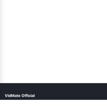
VidMate Official
help@vidmate-official.org.pk