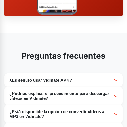
Preguntas frecuentes
¿Es seguro usar Vidmate APK?
En cuanto a la seguridad, Vidmate APK se considera
¿Podrías explicar el procedimiento para descargar
segura. Esta aplicación móvil cuenta con numerosas
vídeos en Vidmate?
funciones de seguridad que garantizan la protección de
Para descargar vídeos en Vidmate, sigue estos pasos:
tus datos y la seguridad del proceso de descarga.
¿Está disponible la opción de convertir vídeos a
Abre la aplicación en tu dispositivo móvil. Busca la
MP3 en Vidmate?
sección "Descargar" de la aplicación. Debería ser
Pulsa "Convertir" para iniciar la conversión.