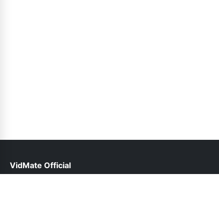
VidMate Official
help@vidmate-official.org.pk