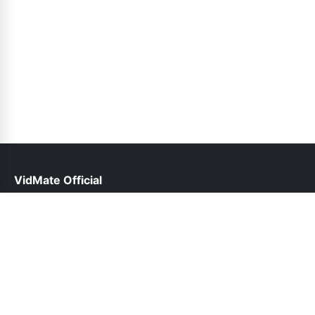
VidMate Official
help@vidmate-official.org.pk
Follow Us