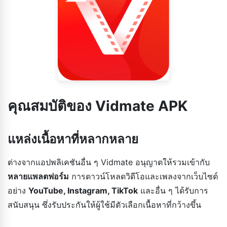
คุณสมบัติของ Vidmate APK
แหล่งเนื้อหาที่หลากหลาย
ต่างจากแอปพลิเคชันอื่น ๆ Vidmate อนุญาตให้รวมเข้ากับ
หลายแพลตฟอร์ม
การดาวน์โหลดวิดีโอและเพลงจากเว็บไซต์
อย่าง
YouTube, Instagram, TikTok
และอื่น ๆ ได้รับการ
สนับสนุน ซึ่งรับประกันให้ผู้ใช้มีตัวเลือกเนื้อหาที่กว้างขึ้น