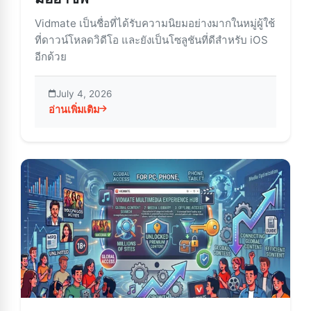
Vidmate เป็นชื่อที่ได้รับความนิยมอย่างมากในหมู่ผู้ใช้
ที่ดาวน์โหลดวิดีโอ และยังเป็นโซลูชันที่ดีสำหรับ iOS
อีกด้วย
July 4, 2026
อ่านเพิ่มเติม
about Vidmate บน iOS: คู่มือฉบับสมบูรณ์ที่จะช่วยให้คุณดาว