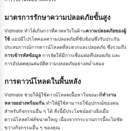
มาตรการรักษาความปลอดภัยขั้นสูง
Vidmate ทำได้เกินกว่าที่คาดหวังในด้าน
ความปลอดภัยของผู้
ใช้
แอปมีโปรโตคอลความปลอดภัยที่ซับซ้อนซึ่งรับประกัน
ประสบการณ์การดาวน์โหลดที่สะดวกและปลอดภัย ซึ่งรวมถึง
การเข้ารหัสข้อมูล
การจัดให้มีการเชื่อมต่อที่ปลอดภัย และ
การอัปเดตคุณสมบัติความปลอดภัยอย่างสม่ำเสมอ
การดาวน์โหลดในพื้นหลัง
Vidmate ช่วยให้ผู้ใช้ดาวน์โหลดเนื้อหาในขณะที่
ทำงาน
หลายอย่างพร้อมกัน
ทำให้ผู้ใช้สามารถใช้อุปกรณ์ของตน
สำหรับกิจกรรมอื่น ๆ ได้ สิ่งนี้มีประโยชน์อย่างยิ่งเมื่อ
ดาวน์โหลดไฟล์ขนาดใหญ่ เนื่องจากกระบวนการนี้จะไม่ขัด
ขวางกิจกรรมอื่น ๆ ของคุณ