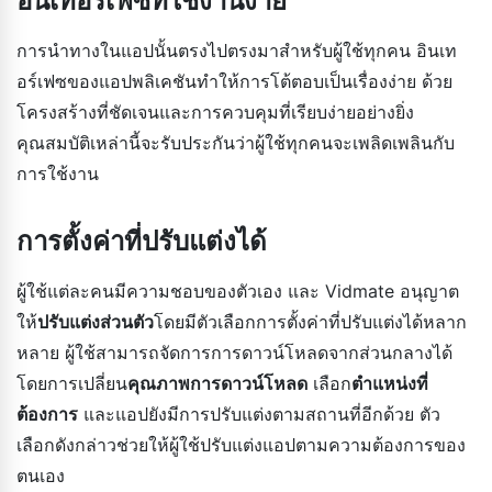
อินเทอร์เฟซที่ใช้งานง่าย
การนำทางในแอปนั้นตรงไปตรงมาสำหรับผู้ใช้ทุกคน อินเท
อร์เฟซของแอปพลิเคชันทำให้การโต้ตอบเป็นเรื่องง่าย ด้วย
โครงสร้างที่ชัดเจนและการควบคุมที่เรียบง่ายอย่างยิ่ง
คุณสมบัติเหล่านี้จะรับประกันว่าผู้ใช้ทุกคนจะเพลิดเพลินกับ
การใช้งาน
การตั้งค่าที่ปรับแต่งได้
ผู้ใช้แต่ละคนมีความชอบของตัวเอง และ Vidmate อนุญาต
ให้
ปรับแต่งส่วนตัว
โดยมีตัวเลือกการตั้งค่าที่ปรับแต่งได้หลาก
หลาย ผู้ใช้สามารถจัดการการดาวน์โหลดจากส่วนกลางได้
โดยการเปลี่ยน
คุณภาพการดาวน์โหลด
เลือก
ตำแหน่งที่
ต้องการ
และแอปยังมีการปรับแต่งตามสถานที่อีกด้วย ตัว
เลือกดังกล่าวช่วยให้ผู้ใช้ปรับแต่งแอปตามความต้องการของ
ตนเอง