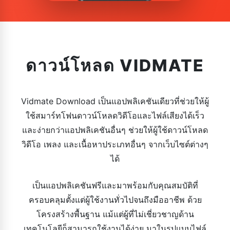
ดาวน์โหลด VIDMATE
Vidmate Download เป็นแอปพลิเคชันเดียวที่ช่วยให้ผู้
ใช้สมาร์ทโฟนดาวน์โหลดวิดีโอและไฟล์เสียงได้เร็ว
และง่ายกว่าแอปพลิเคชันอื่นๆ ช่วยให้ผู้ใช้ดาวน์โหลด
วิดีโอ เพลง และเนื้อหาประเภทอื่นๆ จากเว็บไซต์ต่างๆ
ได้
เป็นแอปพลิเคชันฟรีและมาพร้อมกับคุณสมบัติที่
ครอบคลุมตั้งแต่ผู้ใช้งานทั่วไปจนถึงมืออาชีพ ด้วย
โครงสร้างพื้นฐาน แม้แต่ผู้ที่ไม่เชี่ยวชาญด้าน
เทคโนโลยีก็สามารถใช้งานได้ง่าย มาในรูปแบบไฟล์