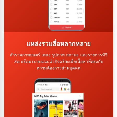
แหล่งรวมสื่อหลากหลาย
สำรวจภาพยนตร์ เพลง รูปภาพ สถานะ และรายการทีวี
สด พร้อมระบบแนะนำอัจฉริยะเพื่อเนื้อหาที่ตรงกับ
ความต้องการส่วนบุคคล