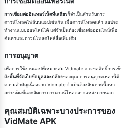
การเชื่อมต่ออินเทอร์เน็ต
การเชื่อมต่ออินเทอร์เน็ตที่เสถียร
ก็จำเป็นสำหรับการ
ดาวน์โหลดไฟล์บนแอปเช่นกัน เมื่อดาวน์โหลดแล้ว แอปจะ
ทำงานแบบออฟไลน์ได้ แต่จำเป็นต้องเชื่อมต่อออนไลน์เพื่อ
ค้นหาและดาวน์โหลดไฟล์สื่อเพิ่มเติม
การอนุญาต
เพื่อการใช้งานแอปที่เหมาะสม Vidmate อาจขอสิทธิ์การเข้า
ถึง
พื้นที่จัดเก็บข้อมูลและกล้อง
ของคุณ การอนุญาตเหล่านี้มี
ความสำคัญเนื่องจาก Vidmate จำเป็นต้องจับภาพเนื้อหา
อย่างเต็มที่และจัดการการดาวน์โหลดจากแหล่งภายนอก
คุณสมบัติเฉพาะบางประการของ
VidMate APK