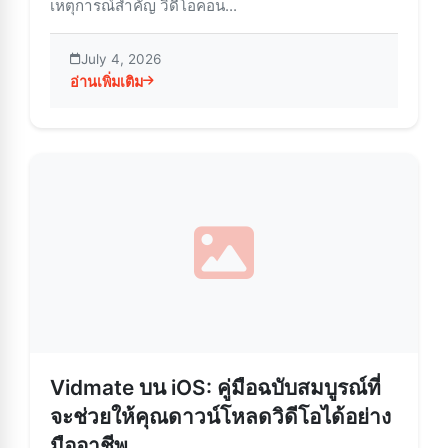
เหตุการณ์สำคัญ วิดีโอคอน...
July 4, 2026
อ่านเพิ่มเติม
about Vidmate – ฟีเจอร์โซเชียลอัจฉริยะสำหรับการแชร์วิดี
Vidmate บน iOS: คู่มือฉบับสมบูรณ์ที่
จะช่วยให้คุณดาวน์โหลดวิดีโอได้อย่าง
มืออาชีพ