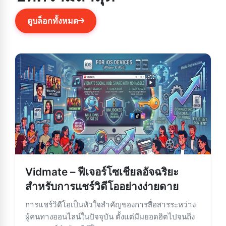
ดูบล็อกทั้งหมด
Vidmate – ฟีเจอร์โซเชียลอัจฉริยะ
สำหรับการแชร์วิดีโออย่างง่ายดาย
การแชร์วิดีโอเป็นหัวใจสำคัญของการสื่อสารระหว่าง
ผู้คนทางออนไลน์ในปัจจุบัน ตั้งแต่มีมยอดฮิตไปจนถึง