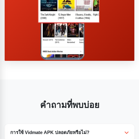
คำถามที่พบบ่อย
การใช้ Vidmate APK ปลอดภัยหรือไม่?