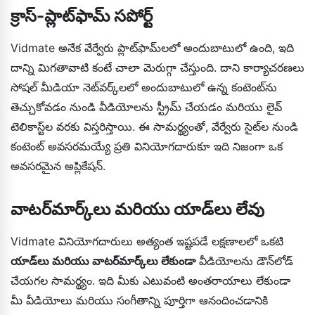
క్రాస్-ప్లాట్‌ఫామ్ సపోర్ట్
Vidmate అనేక వేర్వేరు ప్లాట్‌ఫామ్‌లలో అందుబాటులో ఉంది, ఇది
దాన్ని మిగతావాటి కంటే చాలా మెరుగ్గా చేస్తుంది. దాని కార్యాచరణలు
సోషల్ మీడియా నెట్‌వర్క్‌లలో అందుబాటులో ఉన్న కంటెంట్‌ను
తెచ్చుకోవడం నుండి వీడియోలను స్ట్రీమ్ చేయడం మరియు లైవ్
టెలికాస్ట్‌ల వరకు విస్తరిస్తాయి. ఈ సామర్థ్యంతో, వేర్వేరు సైట్‌ల నుండి
కంటెంట్ అవసరమయ్యే ప్రతి వినియోగదారుకూ ఇది నిజంగా ఒక
అవసరమైన అప్లికేషన్.
వాటర్‌మార్క్‌లు మరియు యాడ్‌లు లేవు
Vidmate వినియోగదారులు అత్యంత ఇష్టపడే లక్షణాలలో ఒకటి
యాడ్‌లు మరియు వాటర్‌మార్క్‌లు లేకుండా
వీడియోలను డౌన్‌లోడ్
చేయగల సామర్థ్యం. ఇది మీకు ఎటువంటి అంతరాయాలు లేకుండా
మీ వీడియోలు మరియు సంగీతాన్ని పూర్తిగా ఆనందించడానికి