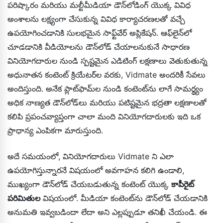
పరిష్కారం మరియు మల్టీమీడియా డౌన్‌లోడింగ్ యొక్క వివిధ
అంశాలను లక్ష్యంగా చేసుకున్న వివిధ కార్యాచరణలతో వచ్చే
ఉపయోగించడానికి సులభమైన సాఫ్ట్‌వేర్ అప్లికేషన్. ఆఫ్‌లైన్‌లో
చూడడానికి వీడియోలను డౌన్‌లోడ్ చేయాలనుకునే సాధారణ
వినియోగదారుల నుండి స్పష్టమైన ఎడిటింగ్ లక్షణాలు వెతుకుతున్న
అధునాతన కంటెంట్ క్రియేటర్‌ల వరకు, Vidmate అందరికీ సేవలు
అందిస్తుంది. అనేక ప్లాట్‌ఫామ్‌ల నుండి కంటెంట్‌ను లాగే సామర్థ్యం
అధిక నాణ్యత డౌన్‌లోడ్‌లు మరియు పటిష్టమైన భద్రతా లక్షణాలతో
కలిపి ప్రపంచవ్యాప్తంగా చాలా మంది వినియోగదారులకు ఇది ఒక
ప్రాధాన్య ఎంపికగా మారుస్తుంది.
అదే సమయంలో, వినియోగదారులు Vidmate ని ఎలా
ఉపయోగిస్తున్నారనే విషయంలో అవగాహన కలిగి ఉండాలి,
ముఖ్యంగా డౌన్‌లోడ్ చేయబడుతున్న కంటెంట్ యొక్క
కాపీరైట్
పరిమితుల
విషయంలో. మీడియా కంటెంట్‌ను డౌన్‌లోడ్ చేయడానికి
అనుమతి ఇవ్వబడిందా లేదా అని ఎల్లప్పుడూ తనిఖీ చేయండి. ఈ