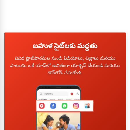
బహుళ సైట్‌లకు మద్దతు
వివిధ ప్లాట్‌ఫారమ్‌ల నుండి వీడియోలు, చిత్రాలు మరియు
పాటలను ఒకే యాప్‌లో ఉచితంగా యాక్సెస్ చేయండి మరియు
డౌన్‌లోడ్ చేసుకోండి.