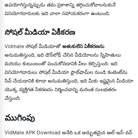
ఉపయోగిస్తున్నప్పుడు తమ ప్రకాశాన్ని తగ్గించుకోవాలనుకునే
వినియోగదారులకు ఇది చాలా సహాయకరంగా ఉంటుంది.
సోషల్ మీడియా ఏకీకరణ
Vidmate సోషల్ మీడియాతో
అతుకులేని ఏకీకరణను
అనుమతిస్తుంది, ఇది డౌన్‌లోడ్ చేసిన వీడియోలను స్నేహితులు
మరియు కుటుంబంతో పంచుకోవడానికి వీలు కల్పిస్తుంది. ఇది
వినియోగదారులు సోషల్ మీడియా ప్లాట్‌ఫామ్‌ల నుండి కంటెంట్‌ను
సేవ్ చేయడానికి కూడా అనుమతిస్తుంది, ఇది మీకు ఇష్టమైన మీడియా
యొక్క వ్యక్తిగత సేకరణను నిర్మించడాన్ని మరింత సులభతరం
చేస్తుంది.
ముగింపు
VidMate APK Download అనేది ఒక అద్భుతమైన ఆల్-ఇన్-వన్