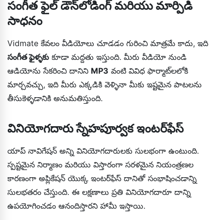
సంగీత ఫైల్ డౌన్‌లోడింగ్ మరియు మార్పిడి
సాధనం
Vidmate కేవలం వీడియోలు చూడడం గురించి మాత్రమే కాదు, ఇది
సంగీత ఫైళ్ళకు
కూడా మద్దతు ఇస్తుంది. మీరు వీడియో నుండి
ఆడియోను సేకరించి దానిని
MP3
వంటి వివిధ ఫార్మాట్‌లలోకి
మార్చవచ్చు, ఇది మీరు ఎక్కడికి వెళ్ళినా మీకు ఇష్టమైన పాటలను
తీసుకెళ్ళడానికి అనుమతిస్తుంది.
వినియోగదారు స్నేహపూర్వక ఇంటర్‌ఫేస్
యాప్ నావిగేషన్ అన్ని వినియోగదారులకు సులభంగా ఉంటుంది.
స్పష్టమైన నిర్మాణం మరియు విస్తారంగా సరళమైన నియంత్రణల
కారణంగా అప్లికేషన్ యొక్క ఇంటర్‌ఫేస్ దానితో సంభాషించడాన్ని
సులభతరం చేస్తుంది. ఈ లక్షణాలు ప్రతి వినియోగదారూ దాన్ని
ఉపయోగించడం ఆనందిస్తారని హామీ ఇస్తాయి.