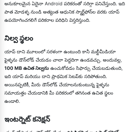
అనుకూలమైన ఏదైనా Android పరికరంతో సరిగ్గా పనిచేస్తుంది. ఇది
పాత మోడళ్ళ నుండి అత్యంత ఆధునిక స్మార్ట్‌ఫోన్‌ల వరకు యాప్
ఉపయోగించగలిగే పరికరాల పరిధిని విస్తరిస్తుంది.
నిల్వ స్థలం
యాప్ దాని మూలంలో సరళంగా ఉంటుంది కానీ మల్టీమీడియా
ఫైళ్ళను డౌన్‌లోడ్ చేయడం చాలా పెద్దదిగా ఉండవచ్చు. అందువల్ల,
100 MB ఉచిత నిల్వను
ఉంచుకోవడం సిఫార్సు చేయబడుతుంది,
ఇది యాప్ మరియు దాని ప్రాథమిక సెటప్‌కు సరిపోతుంది.
అయినప్పటికీ, మీరు డౌన్‌లోడ్ చేయాలనుకుంటున్న ఫైళ్ళను
సమాయత్తం చేయడానికి మీ పరికరంలో తగినంత ఉచిత స్థలం
ఉండాలి.
ఇంటర్నెట్ కనెక్షన్