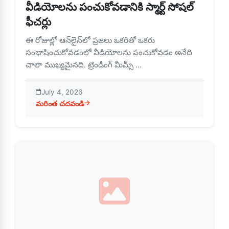
వీడియోలను పంచుకోవడానికి స్మార్ట్ సోషల్
ఫీచర్లు
ఈ రోజుల్లో ఆన్‌లైన్‌లో ప్రజలు ఒకరితో ఒకరు
సంభాషించుకోవడంలో వీడియోలను పంచుకోవడం అనేది
చాలా ముఖ్యమైనది. ట్రెండింగ్ మీమ్స్ ...
July 4, 2026
మరింత చదవండి
about విడ్‌మేట్ – ఎలాంటి ఇబ్బందులు లేకుండా వీడియోలను పంచుకోవడా