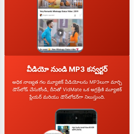
వీడియో నుండి MP3 కన్వర్టర్
అధిక నాణ్యత గల మ్యూజిక్ వీడియోలను MP3లుగా మార్చి
డౌన్‌లోడ్ చేసుకోండి, దీనితో VidMate ఒక అగ్రశ్రేణి మ్యూజిక్
ప్లేయర్ మరియు డౌన్‌లోడర్‌గా నిలుస్తుంది.