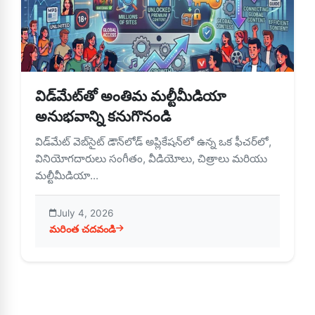
విడ్‌మేట్‌తో అంతిమ మల్టీమీడియా
అనుభవాన్ని కనుగొనండి
విడ్‌మేట్ వెబ్‌సైట్ డౌన్‌లోడ్ అప్లికేషన్‌లో ఉన్న ఒక ఫీచర్‌లో,
వినియోగదారులు సంగీతం, వీడియోలు, చిత్రాలు మరియు
మల్టీమీడియా...
July 4, 2026
మరింత చదవండి
about విడ్‌మేట్‌తో అంతిమ మల్టీమీడియా అనుభవాన్ని కనుగొనండి