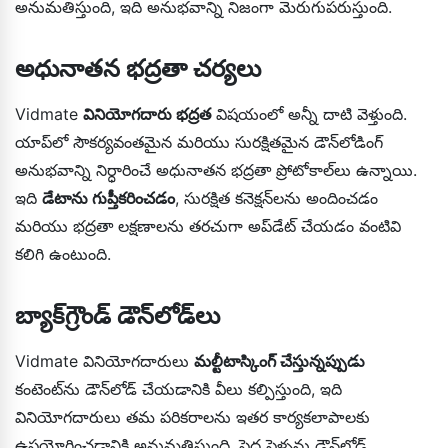
అనుమతిస్తుంది, ఇది అనుభవాన్ని నిజంగా మెరుగుపరుస్తుంది.
అధునాతన భద్రతా చర్యలు
Vidmate
వినియోగదారు భద్రత
విషయంలో అన్నీ దాటి వెళ్తుంది.
యాప్‌లో సౌకర్యవంతమైన మరియు సురక్షితమైన డౌన్‌లోడింగ్
అనుభవాన్ని నిర్ధారించే అధునాతన భద్రతా ప్రోటోకాల్‌లు ఉన్నాయి.
ఇది
డేటాను గుప్తీకరించడం
, సురక్షిత కనెక్షన్‌లను అందించడం
మరియు భద్రతా లక్షణాలను తరచుగా అప్‌డేట్ చేయడం వంటివి
కలిగి ఉంటుంది.
బ్యాక్‌గ్రౌండ్ డౌన్‌లోడ్‌లు
Vidmate వినియోగదారులు
మల్టీటాస్కింగ్ చేస్తున్నప్పుడు
కంటెంట్‌ను డౌన్‌లోడ్ చేయడానికి వీలు కల్పిస్తుంది, ఇది
వినియోగదారులు తమ పరికరాలను ఇతర కార్యకలాపాలకు
ఉపయోగించడానికి అనుమతిస్తుంది. పెద్ద ఫైళ్ళను డౌన్‌లోడ్