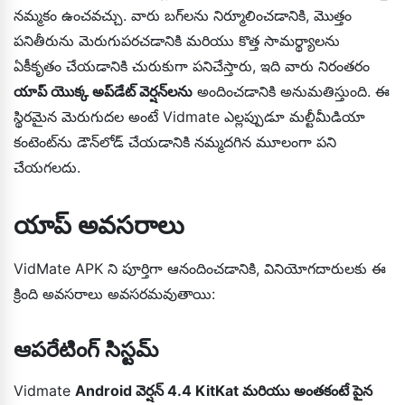
నమ్మకం ఉంచవచ్చు. వారు బగ్‌లను నిర్మూలించడానికి, మొత్తం
పనితీరును మెరుగుపరచడానికి మరియు కొత్త సామర్థ్యాలను
ఏకీకృతం చేయడానికి చురుకుగా పనిచేస్తారు, ఇది వారు నిరంతరం
యాప్ యొక్క అప్‌డేట్ వెర్షన్‌లను
అందించడానికి అనుమతిస్తుంది. ఈ
స్థిరమైన మెరుగుదల అంటే Vidmate ఎల్లప్పుడూ మల్టీమీడియా
కంటెంట్‌ను డౌన్‌లోడ్ చేయడానికి నమ్మదగిన మూలంగా పని
చేయగలదు.
యాప్ అవసరాలు
VidMate APK ని పూర్తిగా ఆనందించడానికి, వినియోగదారులకు ఈ
క్రింది అవసరాలు అవసరమవుతాయి:
ఆపరేటింగ్ సిస్టమ్
Vidmate
Android వెర్షన్ 4.4 KitKat మరియు అంతకంటే పైన