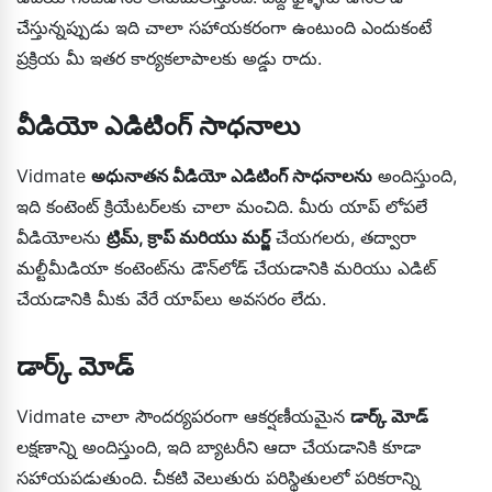
చేస్తున్నప్పుడు ఇది చాలా సహాయకరంగా ఉంటుంది ఎందుకంటే
ప్రక్రియ మీ ఇతర కార్యకలాపాలకు అడ్డు రాదు.
వీడియో ఎడిటింగ్ సాధనాలు
Vidmate
అధునాతన వీడియో ఎడిటింగ్ సాధనాలను
అందిస్తుంది,
ఇది కంటెంట్ క్రియేటర్‌లకు చాలా మంచిది. మీరు యాప్ లోపలే
వీడియోలను
ట్రిమ్, క్రాప్ మరియు మర్జ్
చేయగలరు, తద్వారా
మల్టీమీడియా కంటెంట్‌ను డౌన్‌లోడ్ చేయడానికి మరియు ఎడిట్
చేయడానికి మీకు వేరే యాప్‌లు అవసరం లేదు.
డార్క్ మోడ్
Vidmate చాలా సౌందర్యపరంగా ఆకర్షణీయమైన
డార్క్ మోడ్
లక్షణాన్ని అందిస్తుంది, ఇది బ్యాటరీని ఆదా చేయడానికి కూడా
సహాయపడుతుంది. చీకటి వెలుతురు పరిస్థితులలో పరికరాన్ని