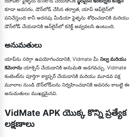
యాప్‌లో ఫైళ్ళను డౌన్‌లోడ్ చేయడానికి
స్థిరమైన ఇంటర్నెట్ కనెక్షన్
కూడా అవసరం. డౌన్‌లోడ్ చేసిన తర్వాత, యాప్ ఆఫ్‌లైన్‌లో
పనిచేస్తుంది కానీ అదనపు మీడియా ఫైళ్ళను శోధించడానికి మరియు
డౌన్‌లోడ్ చేయడానికి ఆన్‌లైన్‌లో కనెక్ట్ అవ్వవలసి ఉంటుంది.
అనుమతులు
యాప్‌ను సరిగ్గా ఉపయోగించడానికి, Vidmate మీ
నిల్వ మరియు
కెమెరాను
యాక్సెస్ చేయడానికి అనుమతి అడగవచ్చు. Vidmate
కంటెంట్‌ను పూర్తిగా క్యాప్చర్ చేయడానికి మరియు మూడవ పక్ష
మూలాల నుండి డౌన్‌లోడ్‌లను నిర్వహించడానికి అవసరం కాబట్టి ఈ
అనుమతులు ముఖ్యమైనవి.
VidMate APK యొక్క కొన్ని ప్రత్యేక
లక్షణాలు