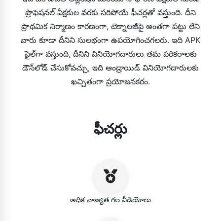
ప్రొఫెషనల్ వీక్షకుల వరకు సరిపోయే ఫీచర్లతో వస్తుంది. దీని
ప్రాథమిక నిర్మాణం కారణంగా, టెక్నాలజీపై అంతగా పట్టు లేని
వారు కూడా దీనిని సులభంగా ఉపయోగించగలరు. ఇది APK
ఫైల్‌గా వస్తుంది, దీనిని వినియోగదారులు తమ పరికరాలకు
డౌన్‌లోడ్ చేసుకోవచ్చు, ఇది ఆండ్రాయిడ్ వినియోగదారులకు
ఖచ్చితంగా ప్రయోజనకరం.
ఫీచర్లు
అధిక నాణ్యత గల వీడియోలు