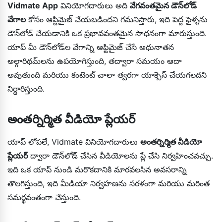
Vidmate App
వినియోగదారులు అది
వేగవంతమైన డౌన్‌లోడ్
వేగాల
కోసం ఆప్టిమైజ్ చేయబడిందని గమనిస్తారు, ఇది పెద్ద ఫైళ్ళను
డౌన్‌లోడ్ చేయడానికి ఒక ప్రభావవంతమైన సాధనంగా మారుస్తుంది.
యాప్ మీ డౌన్‌లోడ్‌ల వేగాన్ని ఆప్టిమైజ్ చేసే అధునాతన
అల్గారిథమ్‌లను ఉపయోగిస్తుంది, తద్వారా సమయం ఆదా
అవుతుంది మరియు కంటెంట్ చాలా త్వరగా యాక్సెస్ చేయగలదని
నిర్ధారిస్తుంది.
అంతర్నిర్మిత వీడియో ప్లేయర్
యాప్ లోపలే, Vidmate వినియోగదారులు
అంతర్నిర్మిత వీడియో
ప్లేయర్
ద్వారా డౌన్‌లోడ్ చేసిన వీడియోలను ప్లే చేసి నిర్వహించవచ్చు.
ఇది ఒక యాప్ నుండి మరొకదానికి మారవలసిన అవసరాన్ని
తొలగిస్తుంది, ఇది మీడియా నిర్వహణను సరళంగా మరియు మరింత
సమర్థవంతంగా చేస్తుంది.