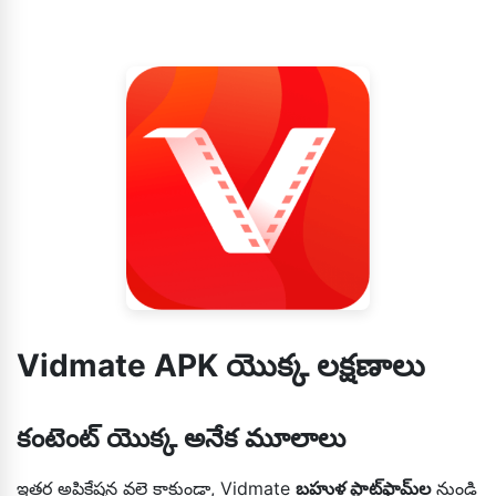
Vidmate APK యొక్క లక్షణాలు
కంటెంట్ యొక్క అనేక మూలాలు
ఇతర అప్లికేషన్ల వలె కాకుండా, Vidmate
బహుళ ప్లాట్‌ఫామ్‌ల
నుండి