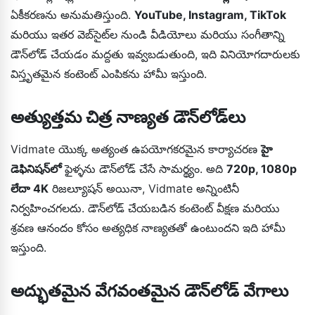
ఏకీకరణను అనుమతిస్తుంది.
YouTube, Instagram, TikTok
మరియు ఇతర వెబ్‌సైట్‌ల నుండి వీడియోలు మరియు సంగీతాన్ని
డౌన్‌లోడ్ చేయడం మద్దతు ఇవ్వబడుతుంది, ఇది వినియోగదారులకు
విస్తృతమైన కంటెంట్ ఎంపికను హామీ ఇస్తుంది.
అత్యుత్తమ చిత్ర నాణ్యత డౌన్‌లోడ్‌లు
Vidmate యొక్క అత్యంత ఉపయోగకరమైన కార్యాచరణ
హై
డెఫినిషన్‌లో
ఫైళ్ళను డౌన్‌లోడ్ చేసే సామర్థ్యం. అది
720p, 1080p
లేదా 4K
రిజల్యూషన్ అయినా, Vidmate అన్నింటినీ
నిర్వహించగలదు. డౌన్‌లోడ్ చేయబడిన కంటెంట్ వీక్షణ మరియు
శ్రవణ ఆనందం కోసం అత్యధిక నాణ్యతతో ఉంటుందని ఇది హామీ
ఇస్తుంది.
అద్భుతమైన వేగవంతమైన డౌన్‌లోడ్ వేగాలు