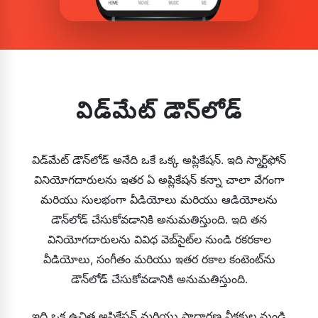
విడ్‌మేట్ డౌన్‌లోడ్
విడ్‌మేట్ డౌన్‌లోడ్ అనేది ఒకే ఒక్క అప్లికేషన్. ఇది స్మార్ట్‌ఫోన్
వినియోగదారులను ఇతర ఏ అప్లికేషన్ కన్నా చాలా వేగంగా
మరియు సులభంగా వీడియోలు మరియు ఆడియోలను
డౌన్‌లోడ్ చేసుకోవడానికి అనుమతిస్తుంది. ఇది తన
వినియోగదారులను వివిధ వెబ్‌సైట్‌ల నుండి రకరకాల
వీడియోలు, సంగీతం మరియు ఇతర రకాల కంటెంట్‌ను
డౌన్‌లోడ్ చేసుకోవడానికి అనుమతిస్తుంది.
ఇది ఒక ఉచిత అప్లికేషన్ మరియు సాధారణ వీక్షకుల నుండి