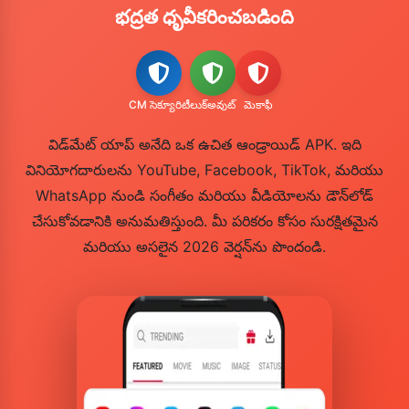
భద్రత ధృవీకరించబడింది
CM సెక్యూరిటీ
లుక్‌అవుట్
మెకాఫీ
విడ్‌మేట్ యాప్ అనేది ఒక ఉచిత ఆండ్రాయిడ్ APK. ఇది
వినియోగదారులను YouTube, Facebook, TikTok, మరియు
WhatsApp నుండి సంగీతం మరియు వీడియోలను డౌన్‌లోడ్
చేసుకోవడానికి అనుమతిస్తుంది. మీ పరికరం కోసం సురక్షితమైన
మరియు అసలైన 2026 వెర్షన్‌ను పొందండి.