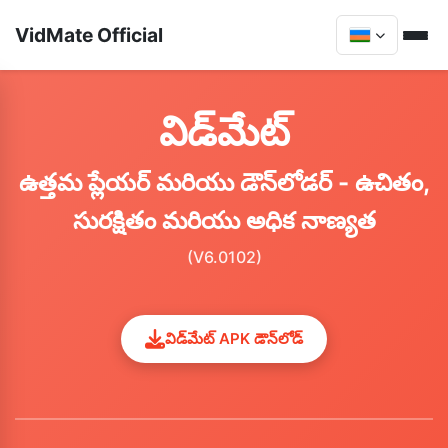
VidMate Official
విడ్‌మేట్
ఉత్తమ ప్లేయర్ మరియు డౌన్‌లోడర్ - ఉచితం,
సురక్షితం మరియు అధిక నాణ్యత
(V6.0102)
విడ్‌మేట్ APK డౌన్‌లోడ్