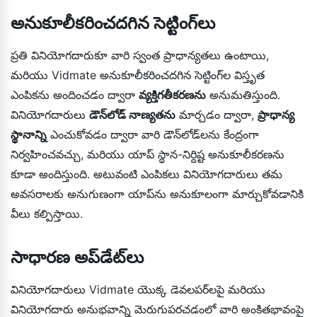
అనుకూలీకరించదగిన సెట్టింగ్‌లు
ప్రతి వినియోగదారుకూ వారి స్వంత ప్రాధాన్యతలు ఉంటాయి,
మరియు Vidmate అనుకూలీకరించదగిన సెట్టింగ్‌ల విస్తృత
ఎంపికను అందించడం ద్వారా
వ్యక్తిగతీకరణను
అనుమతిస్తుంది.
వినియోగదారులు
డౌన్‌లోడ్ నాణ్యతను
మార్చడం ద్వారా,
ప్రాధాన్య
స్థానాన్ని
ఎంచుకోవడం ద్వారా వారి డౌన్‌లోడ్‌లను కేంద్రంగా
నిర్వహించవచ్చు, మరియు యాప్ స్థాన-నిర్దిష్ట అనుకూలీకరణను
కూడా అందిస్తుంది. అటువంటి ఎంపికలు వినియోగదారులు తమ
అవసరాలకు అనుగుణంగా యాప్‌ను అనుకూలంగా మార్చుకోవడానికి
వీలు కల్పిస్తాయి.
సాధారణ అప్‌డేట్‌లు
వినియోగదారులు Vidmate యొక్క డెవలపర్‌లపై మరియు
వినియోగదారు అనుభవాన్ని మెరుగుపరచడంలో వారి అంకితభావంపై