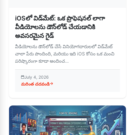
iOSలో విడ్‌మేట్: ఒక ప్రొఫెషనల్ లాగా
వీడియోలను డౌన్‌లోడ్ చేయడానికి
అవసరమైన గైడ్
వీడియోలను డౌన్‌లోడ్ చేసే వినియోగదారులలో విడ్‌మేట్
చాలా పేరు పొందింది, మరియు ఇది iOS కోసం ఒక మంచి
పరిష్కారంగా కూడా అందించ...
July 4, 2026
మరింత చదవండి
about iOSలో విడ్‌మేట్: ఒక ప్రొఫెషనల్ లాగా వీడియోలను డౌన్‌లో