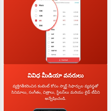
వివిధ మీడియా వనరులు
వ్యక్తిగతీకరించిన కంటెంట్ కోసం స్మార్ట్ సిఫార్సుల వ్యవస్థతో
సినిమాలు, సంగీతం, చిత్రాలు, స్టేటస్‌లు మరియు లైవ్ టీవీని
అన్వేషించండి.