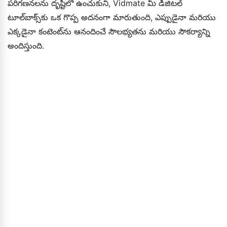
పరిగణనలను దృష్టిలో ఉంచుకుని, Vidmate మీ డిజిటల్
టూల్‌బాక్స్‌కు ఒక గొప్ప అదనంగా మారుతుంది, ఎప్పుడైనా మరియు
ఎక్కడైనా కంటెంట్‌ను ఆనందించే సౌలభ్యతను మరియు సౌకర్యాన్ని
అందిస్తుంది.