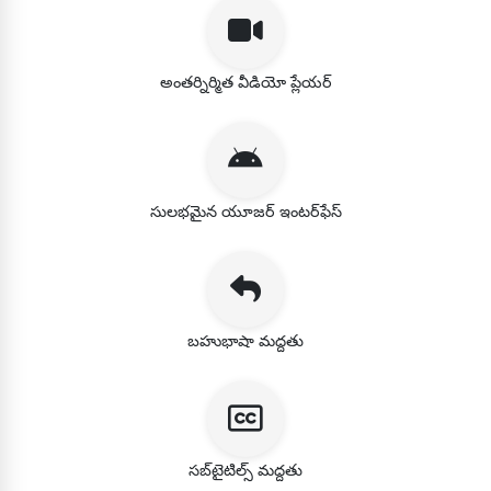
అంతర్నిర్మిత వీడియో ప్లేయర్
సులభమైన యూజర్ ఇంటర్‌ఫేస్
బహుభాషా మద్దతు
సబ్‌టైటిల్స్ మద్దతు