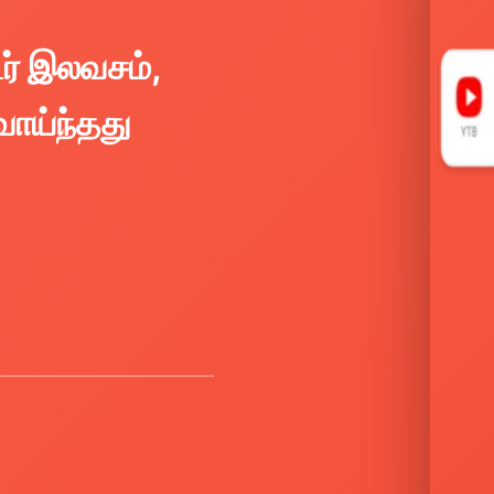
டர் இலவசம்,
வாய்ந்தது