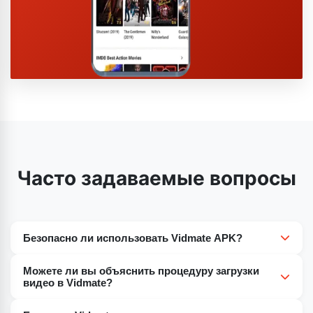
Часто задаваемые вопросы
Безопасно ли использовать Vidmate APK?
Что касается безопасности Vidmate APK, то его
Можете ли вы объяснить процедуру загрузки
часто считают безопасным. Это мобильное
видео в Vidmate?
приложение имеет множество функций
Чтобы загрузить видео в Vidmate, выполните