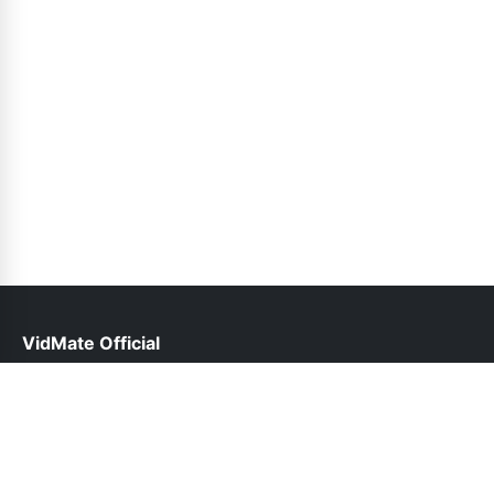
VidMate Official
help@vidmate-official.org.pk
Follow Us