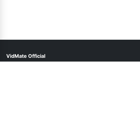
VidMate Official
help@vidmate-official.org.pk
Follow Us
© 2026 VidMate Official. All rights reserved.