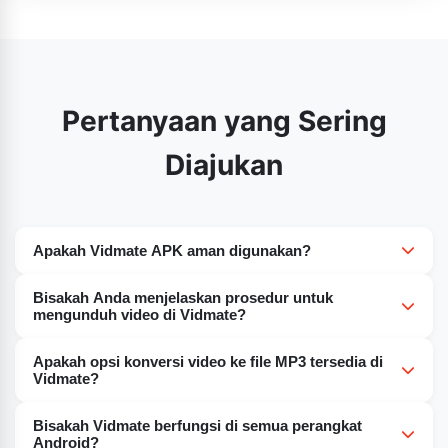
Pertanyaan yang Sering
Diajukan
Apakah Vidmate APK aman digunakan?
Jika berbicara tentang keamanan Vidmate APK, aplikasi
Bisakah Anda menjelaskan prosedur untuk
ini sering dianggap aman. Aplikasi seluler ini memiliki
mengunduh video di Vidmate?
banyak fitur keamanan yang menjamin data Anda aman
Untuk mengunduh video di Vidmate, lakukan hal berikut:
dan proses pengunduhan aman.
Apakah opsi konversi video ke file MP3 tersedia di
Jalankan aplikasi di perangkat seluler Anda. Temukan
Vidmate?
bagian "Unduh" di aplikasi. Bagian ini seharusnya terlihat
Tekan ‘Konversi’ untuk memulai proses yang Anda
jelas dari antarmuka utama aplikasi. Ketik URL video
Bisakah Vidmate berfungsi di semua perangkat
inginkan.
Android?