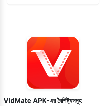
VidMate APK-এর বৈশিষ্ট্যসমূহ