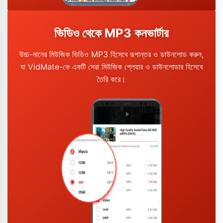
ভিডিও থেকে MP3 কনভার্টার
উচ্চ-মানের মিউজিক ভিডিও MP3 হিসেবে রূপান্তর ও ডাউনলোড করুন,
যা VidMate-কে একটি সেরা মিউজিক প্লেয়ার ও ডাউনলোডার হিসেবে
তৈরি করে।